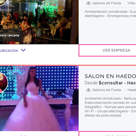
Salones de Fiesta
Villa
Ambientación climatizada- Guar
electrógeno - Emergencias médi
VER EMPRESA
UBICACIÓN
SALON EN HAED
$consultar - Ha
Desde
Salones de Fiesta
Haed
Ambiente climatizado - Baño pa
Estacionamiento cerrado en sub
fotográfico - Rampa para person
Wi-Fi - Grupo electrógeno - Em
efecto de profundidad