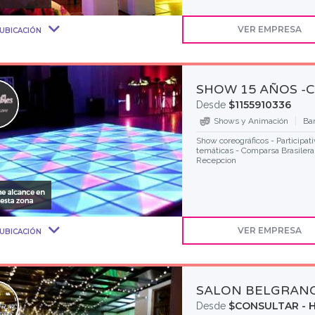
VER EMPRESA
UBICACIÓN
SHOW 15 AÑOS -
$1155910336
Desde
Shows y Animación
Ba
Show coreográficos - Participat
temáticas - Comparsa Brasilera
Recepcion
VER EMPRESA
UBICACIÓN
SALON BELGRANO
$CONSULTAR - H
Desde