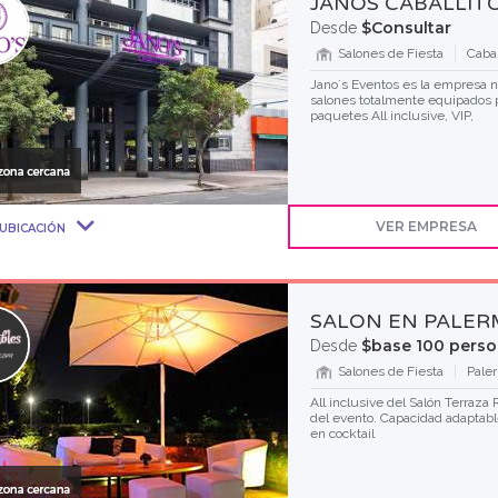
JANOS CABALLIT
$Consultar
Desde
Salones de Fiesta
Cabal
Jano´s Eventos es la empresa 
salones totalmente equipados 
paquetes All inclusive, VIP,
VER EMPRESA
UBICACIÓN
SALON EN PALE
$base 100 pers
Desde
Salones de Fiesta
Pale
All inclusive del Salón Terraza
del evento. Capacidad adaptabl
en cocktail