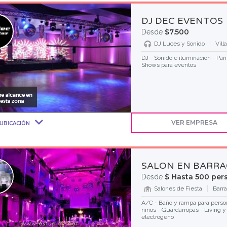
DJ DEC EVENTOS
$7.500
Desde
DJ Luces y Sonido
Vill
DJ - Sonido e iluminación - Pan
Shows para eventos
VER EMPRESA
UBICACIÓN
SALON EN BARRA
$ Hasta 500 per
Desde
Salones de Fiesta
Barr
A/C - Baño y rampa para person
niños - Guardarropas - Living y
electrógeno