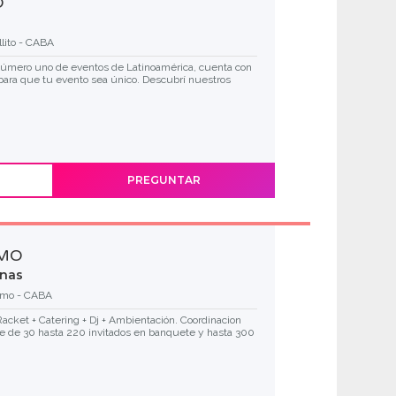
O
lito - CABA
número uno de eventos de Latinoamérica, cuenta con
para que tu evento sea único. Descubrí nuestros
PREGUNTAR
RMO
onas
rmo - CABA
 Racket + Catering + Dj + Ambientación. Coordinacion
e de 30 hasta 220 invitados en banquete y hasta 300