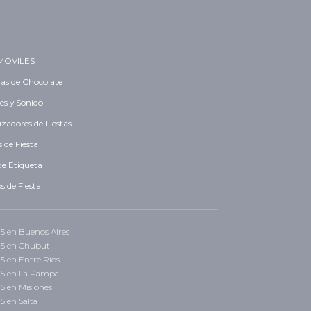
MOVILES
as de Chocolate
es y Sonido
zadores de Fiestas
 de Fiesta
de Etiqueta
s de Fiesta
 15 en Buenos Aires
 15 en Chubut
15 en Entre Ríos
 15 en La Pampa
15 en Misiones
15 en Salta