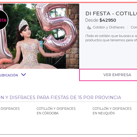
DI FESTA - COTI
$42950
Desde
Cotillón y Disfraces
Cór
¡Todo el cotillón que buscás a s
productos que tenemos para ofre
VER EMPRESA
UBICACIÓN
N Y DISFRACES PARA FIESTAS DE 15 POR PROVINCIA
Y DISFRACES
COTILLÓN Y DISFRACES
COTILLÓN Y DISFRACES
EN CÓRDOBA
EN NEUQUÉN