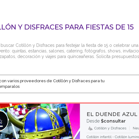
LLÓN Y DISFRACES PARA FIESTAS DE 15
buscar Cotillón y Disfraces para festejar la fiesta de 15 o celebrar un
vento: quintas, estancias, salones, catering, fotógrafos, shows, invita
 zapatos, decoración y viajes para quinceañeras. Solicita presupuestos
con varios proveedores de Cotillón y Disfraces para tu
comparalos
EL DUENDE AZUL
$consultar
Desde
Cotillón y Disfraces
Neu
Cotillón infantil - Cotillón lumin