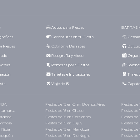
n
Autos para Fiestas
BARRAS 
raficas
Caricaturas en tu Fiesta
Cascad
a Fiestas
Cotillón y Disfraces
DJ Luc
idado
Fotografía y Video
Organi
venirs
Remeras para Fiestas
Salones
mación
Tarjetas e Invitaciones
Trajes 
esta
Viaje de 15
Zapato
CABA
Fiestas de 15 en Gran Buenos Aires
Fiestas de
Catamarca
Fiestas de 15 en Chaco
Fiestas de
Córdoba
Fiestas de 15 en Corrientes
Fiestas de 
Formosa
Fiestas de 15 en Jujuy
Fiestas de
a Rioja
Fiestas de 15 en Mendoza
Fiestas de 
 Neuquén
Fiestas de 15 en Río Negro
Fiestas de 