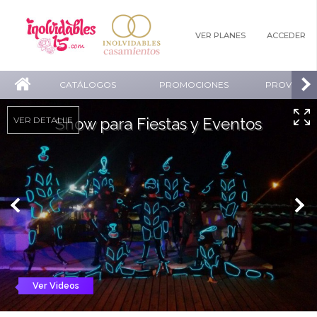
VER PLANES
ACCEDER
CATÁLOGOS
PROMOCIONES
PROVEEDO
VER DETALLE
Show para Fiestas y Eventos
Ver Videos