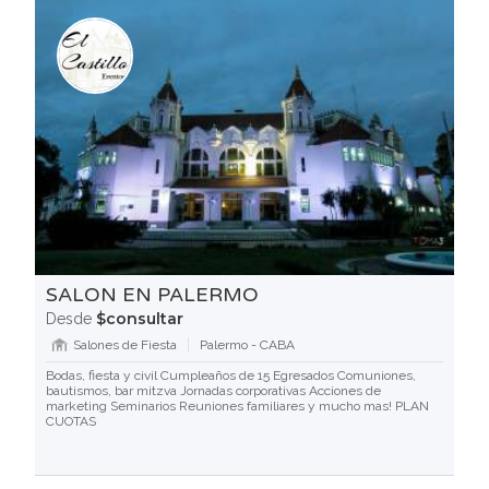
SALON EN PALERMO
$consultar
Desde
Salones de Fiesta
Palermo - CABA
Bodas, fiesta y civil Cumpleaños de 15 Egresados Comuniones,
bautismos, bar mitzva Jornadas corporativas Acciones de
marketing Seminarios Reuniones familiares y mucho mas! PLAN
CUOTAS