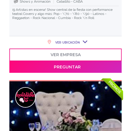
Shows y Animación
Caballito - CABA
¡9 Artistas en escena! Show central de la fiesta con performance
teatral Covers y algo más: Pop - \'70 - \'80 - \'90 - Latinos -
Reggaeton - Rock Nacional - Cumbia - Rock \'n Roll
VER UBICACIÓN
VER EMPRESA
PREGUNTAR
PROMOS