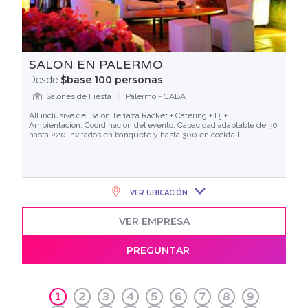
SALON EN PALERMO
$base 100 personas
Desde
Salones de Fiesta
Palermo - CABA
All inclusive del Salón Terraza Racket + Catering + Dj +
Ambientación. Coordinacion del evento. Capacidad adaptable de 30
hasta 220 invitados en banquete y hasta 300 en cocktail
VER UBICACIÓN
VER EMPRESA
PREGUNTAR
1
2
3
4
5
6
7
8
9