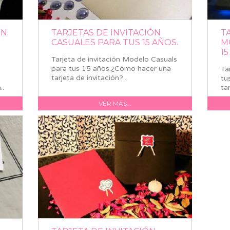
ON
TARJETAS DE INVITACIÓN
T
CASUALES PARA TUS 15 AÑOS.
M
1
Tarjeta de invitación Modelo Casuals
para tus 15 años.¿Cómo hacer una
Ta
tarjeta de invitación?...
tu
..
ta
VER MÁS...