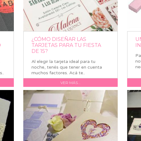
¿CÓMO DISEÑAR LAS
U
O
TARJETAS PARA TU FIESTA
I
DE 15?
Pa
no
e
Al elegir la tarjeta ideal para tu
ne
noche, tenés que tener en cuenta
..
muchos factores. Acá te..
VER MÁS...