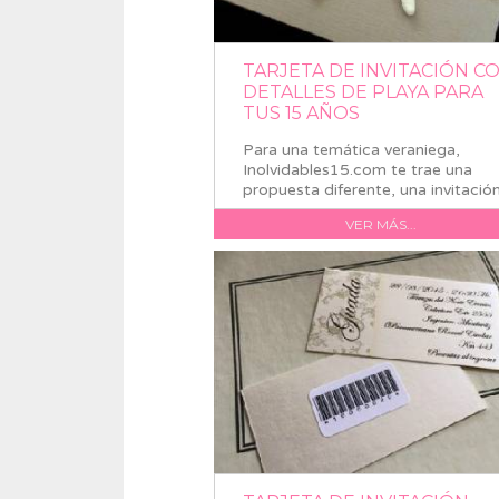
TARJETA DE INVITACIÓN C
DETALLES DE PLAYA PARA
TUS 15 AÑOS
Para una temática veraniega,
Inolvidables15.com te trae una
propuesta diferente, una invitación
VER MÁS...