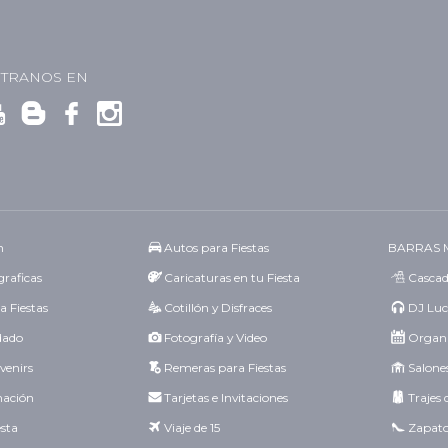
TRANOS EN
n
Autos para Fiestas
BARRAS 
raficas
Caricaturas en tu Fiesta
Cascad
a Fiestas
Cotillón y Disfraces
DJ Luc
idado
Fotografía y Video
Organi
venirs
Remeras para Fiestas
Salones
mación
Tarjetas e Invitaciones
Trajes 
esta
Viaje de 15
Zapato