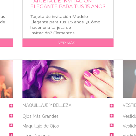
TARJETA DE INVITACIÓN
S
ELEGANTE PARA TUS 15 AÑOS
tus
Tarjeta de invitación Modelo
 de
Elegante para tus 15 años. ¿Cómo
hacer una tarjeta de
Invitación?.Elementos..
VER MÁS...
MAQUILLAJE Y BELLEZA
VESTI
Ojos Más Grandes
Vestid
Maquillaje de Ojos
Vestid
Uñas Decoradas
Vestid