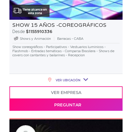
SHOW 15 AÑOS -COREOGRÁFICOS
$1155910336
Desde
Shows y Animación
Barracas - CABA
Show coreográficos - Participativos - Vestuarios lumínicos -
Flashmob - Entradas temáticas - Comparsa Brasilera - Shows de
covers con cantantes y bailarines - Recepcion
VER UBICACIÓN
VER EMPRESA
PREGUNTAR