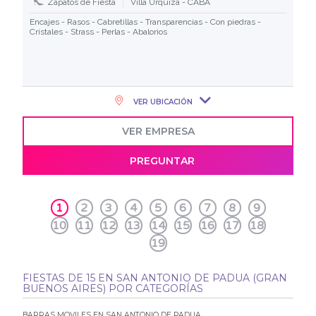
Zapatos de Fiesta
Villa Urquiza - CABA
Encajes - Rasos - Cabretillas - Transparencias - Con piedras -
Cristales - Strass - Perlas - Abalorios
VER UBICACIÓN
VER EMPRESA
PREGUNTAR
1
2
3
4
5
6
7
8
9
10
11
12
13
14
15
16
17
18
19
FIESTAS DE 15 EN SAN ANTONIO DE PADUA (GRAN
BUENOS AIRES) POR CATEGORÍAS
BARRAS MOVILES EN SAN ANTONIO DE PADUA