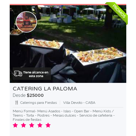
PROMOS
CATERING LA PALOMA
$25000
Desde
Caterings para Fiestas
Villa Devoto - CABA
Menú Formal- Menú Asados - Islas - Open Bar - Menú Kids /
Teens - Torta - Postres - Mesas dulces - Servicio de cafetería -
Finales de fiestas