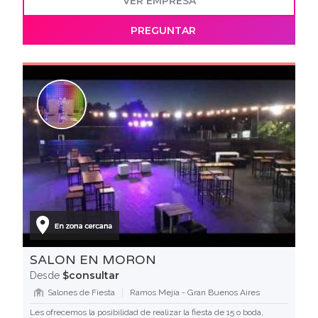
VER EMPRESA
PREGUNTAR
SALON EN MORON
$consultar
Desde
Salones de Fiesta
Ramos Mejía - Gran Buenos Aires
Les ofrecemos la posibilidad de realizar la fiesta de 15 o boda,