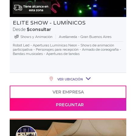
ELITE SHOW - LUMÍNICOS
$consultar
Desde
Shows y Animación
Avellaneda - Gran Buenos Aires
Robot Led - Aperturas Lumínicas Neon - Shows de animación
participativa - Personajes para recepción - Armado de coreografía -
Bandas musicales - Aperturas de tandas
VER UBICACIÓN
VER EMPRESA
PREGUNTAR