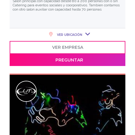
Salón principal con capacidad desde 80 a 200 personas con o sin
Catering para eventos sociales y coorporativos. Tambien contamos
con otro salon auxiliar con capacidad hasta 70 personas
VER UBICACIÓN
VER EMPRESA
PREGUNTAR