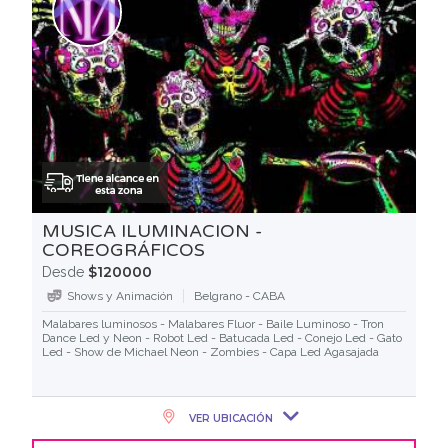
MUSICA ILUMINACION -
COREOGRÁFICOS
$120000
Desde
Shows y Animación
Belgrano - CABA
Malabares luminosos - Malabares Fluor - Baile Luminoso - Tron
Dance Led y Neon - Robot Led - Batucada Led - Conejo Led - Gato
Led - Show de Michael Neon - Zombies - Capa Led Agasajada
VER UBICACIÓN