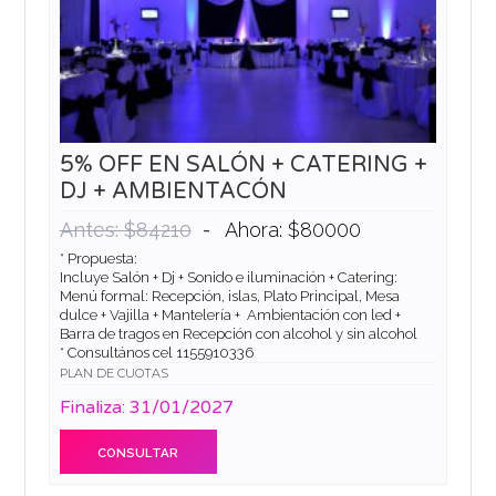
5% OFF EN SALÓN + CATERING +
DJ + AMBIENTACÓN
-
Antes: $84210
Ahora: $80000
* Propuesta:
Incluye Salón + Dj + Sonido e iluminación + Catering:
Menú formal: Recepción, islas, Plato Principal, Mesa
dulce + Vajilla + Mantelería + Ambientación con led +
Barra de tragos en Recepción con alcohol y sin alcohol
* Consultános cel 1155910336
PLAN DE CUOTAS
Finaliza: 31/01/2027
CONSULTAR