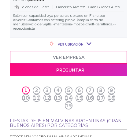
Salones de Fiesta
Francisco Álvarez - Gran Buenos Aires
Salón con capacidad 250 personas ubicado en Francisco
Álverez.Contamos con catering propio .(amplia carta de
menu)servicio de vajilla -manteleria-mozos-cheff-parrilleros.--
recepcionista
VER UBICACIÓN
VER EMPRESA
PREGUNTAR
1
2
3
4
5
6
7
8
9
10
11
12
13
14
15
16
17
18
19
FIESTAS DE 15 EN MALVINAS ARGENTINAS (GRAN
BUENOS AIRES) POR CATEGORÍAS
FOTOGRAFÍA Y VIDEO EN MALVINAS ARGENTINAS