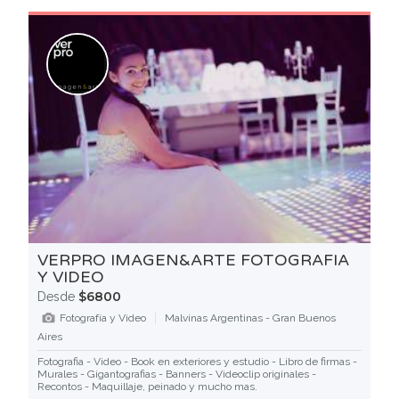
VERPRO IMAGEN&ARTE FOTOGRAFIA
Y VIDEO
$6800
Desde
Fotografía y Video
Malvinas Argentinas - Gran Buenos
Aires
Fotografia - Video - Book en exteriores y estudio - Libro de firmas -
Murales - Gigantografias - Banners - Videoclip originales -
Recontos - Maquillaje, peinado y mucho mas.