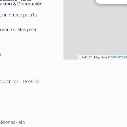
ación & Decoración
ón ofrece para tu
s integrales para
a
| Map data ©
LEAFLET
OPENSTRE
 Souvenires - Detalles
visiones- etc