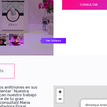
CONSULTAR
Ver Videos
ÓN
s anfitriones en sus
ientar¨ Nuestra
+
acan nuestro trabajo
−
e de tu gran
consultas! María
Mimetique Ambi
ñadora Floral