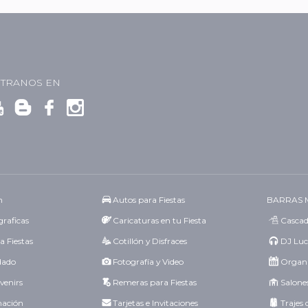
TRANOS EN
n
Autos para Fiestas
BARRAS 
raficas
Caricaturas en tu Fiesta
Cascad
a Fiestas
Cotillón y Disfraces
DJ Luc
idado
Fotografía y Video
Organi
venirs
Remeras para Fiestas
Salones
mación
Tarjetas e Invitaciones
Trajes 