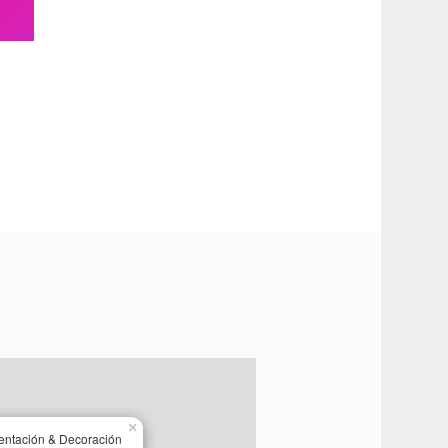
×
entación & Decoración