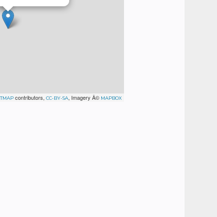
contributors,
, Imagery Â©
ETMAP
CC-BY-SA
MAPBOX