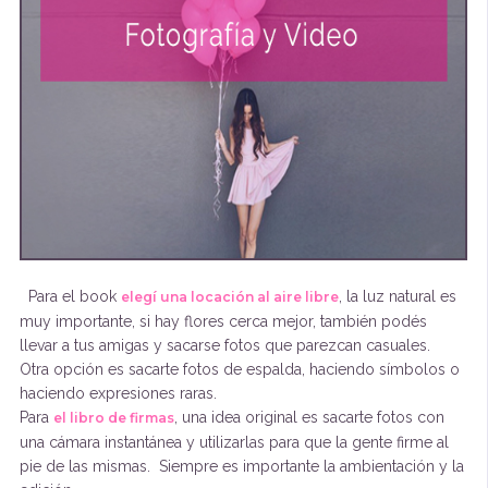
Para el book
, la luz natural es
elegí una locación al aire libre
muy importante, si hay flores cerca mejor, también podés
llevar a tus amigas y sacarse fotos que parezcan casuales.
Otra opción es sacarte fotos de espalda, haciendo símbolos o
haciendo expresiones raras.
Para
, una idea original es sacarte fotos con
el libro de firmas
una cámara instantánea y utilizarlas para que la gente firme al
pie de las mismas. Siempre es importante la ambientación y la