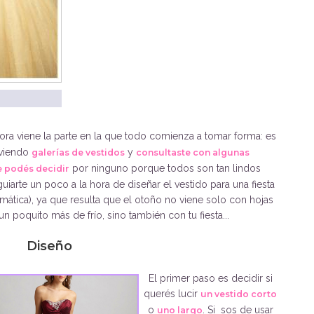
hora viene la parte en la que todo comienza a tomar forma: es
 viendo
y
galerías de vestidos
consultaste con algunas
por ninguno porque todos son tan lindos
e podés decidir
iarte un poco a la hora de diseñar el vestido para una fiesta
emática), ya que resulta que el otoño no viene solo con hojas
un poquito más de frío, sino también con tu fiesta...
Diseño
El primer paso es decidir si
querés lucir
un vestido corto
o
. Si sos de usar
uno largo