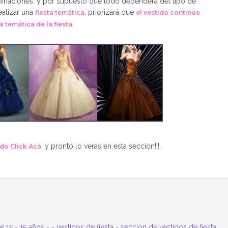
binaciones, y por supuesto que todo dependerá del tipo de
ealizar una
, priorizará que
fiesta temática
el vestido continúe
.
la temática de la fiesta
, y pronto lo verás en esta sección!!!.
do Click Acá
e 15
-
15 años
-
-
vestidos de fiesta
-
seccion de vestidos de fiesta