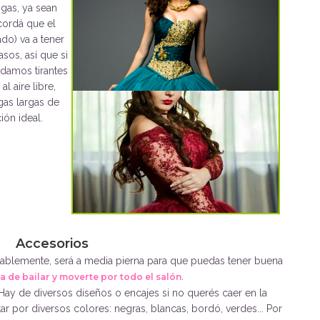
ngas, ya sean
cordá que el
do) va a tener
asos, así que si
damos tirantes
al aire libre,
as largas de
ión ideal.
Accesorios
jablemente, será a media pierna para que puedas tener buena
.
ra de bailar y moverte por todo el salón
ay de diversos diseños o encajes si no querés caer en la
ar por diversos colores: negras, blancas, bordó, verdes... Por