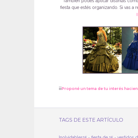
También podés aplicar distintas com
fiesta que estés organizando. Si vas a r
¡¡¡
Proponé un tema de tu interés hacien
TAGS DE ESTE ARTÍCULO
Inolvidables15
-
fiesta de 15
-
vestidos d