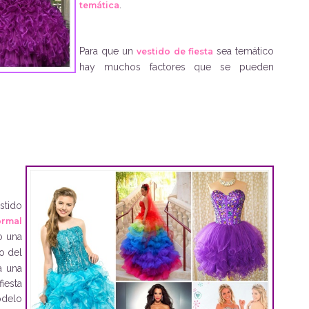
.
temática
Para que un
sea temático
vestido de fiesta
hay muchos factores que se pueden
stido
ormal
o una
o del
a una
iesta
delo