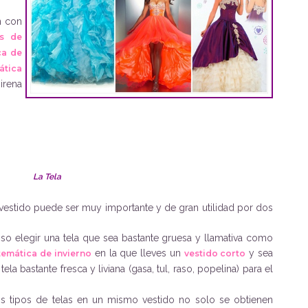
n con
os de
ca de
ática
irena
La Tela
el vestido puede ser muy importante y de gran utilidad por dos
so elegir una tela que sea bastante gruesa y llamativa como
en la que lleves un
y sea
temática de invierno
vestido corto
ela bastante fresca y liviana (gasa, tul, raso, popelina) para el
os tipos de telas en un mismo vestido no solo se obtienen