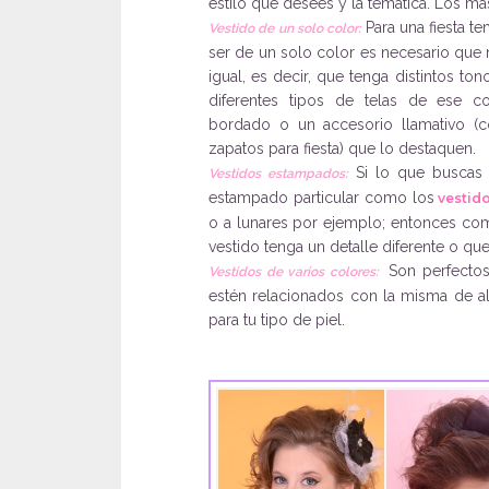
estilo que desees y la temática. Los 
Para una fiesta te
Vestido de un solo color:
ser de un solo color es necesario qu
igual, es decir, que tenga distintos to
diferentes tipos de telas de ese c
bordado o un accesorio llamativo (
zapatos para fiesta) que lo destaquen.
Si lo que buscas 
Vestidos estampados:
estampado particular como los
vestid
o a lunares por ejemplo; entonces com
vestido tenga un detalle diferente o q
Son perfectos
Vestidos de varios colores:
estén relacionados con la misma de a
para tu tipo de piel.