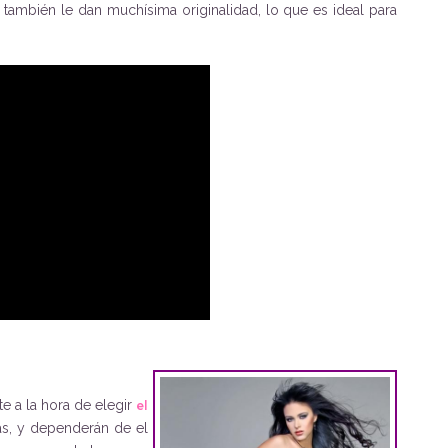
e también le dan muchísima originalidad, lo que es ideal para
e a la hora de elegir
el
s, y dependerán de el