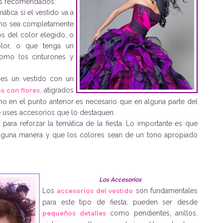
más recomendados:
mática si el vestido va a
e no sea completamente
nos del color elegido, o
olor, o que tenga un
como los cinturones y
es un vestido con un
, atigrados
os con flores
o en el punto anterior es necesario que en alguna parte del
ue uses accesorios que lo destaquen.
 para reforzar la temática de la fiesta. Lo importante es que
lguna manera y que los colores sean de un tono apropiado
Los Accesorios
Los
son fundamentales
accesorios del vestido
para este tipo de fiesta; pueden ser desde
como pendientes, anillos,
pequeños detalles