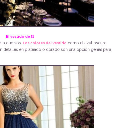
El vestido de 15
lla que sos.
como el azul oscuro,
Los colores del vestido
n detalles en plateado o dorado son una opción genial para