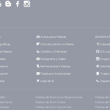
n
Autos para Fiestas
BARRAS 
raficas
Caricaturas en tu Fiesta
Cascad
a Fiestas
Cotillón y Disfraces
DJ Luc
idado
Fotografía y Video
Organi
venirs
Remeras para Fiestas
Salones
mación
Tarjetas e Invitaciones
Trajes 
esta
Viaje de 15
Zapato
CABA
Fiestas de 15 en Gran Buenos Aires
Fiestas de
Catamarca
Fiestas de 15 en Chaco
Fiestas de
Córdoba
Fiestas de 15 en Corrientes
Fiestas de 