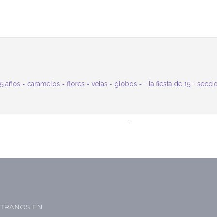
15 años
-
caramelos
-
flores
-
velas
-
globos
-
-
la fiesta de 15
-
secci
.
TRANOS EN