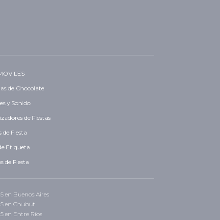
MOVILES
as de Chocolate
es y Sonido
zadores de Fiestas
 de Fiesta
de Etiqueta
s de Fiesta
 15 en Buenos Aires
 15 en Chubut
15 en Entre Ríos