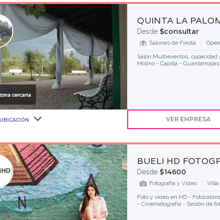
QUINTA LA PALO
$consultar
Desde
Salones de Fiesta
Open
Salón Multieventos, capacidad 5
Molino - Capilla - Guardarropas
VER EMPRESA
UBICACIÓN
BUELI HD FOTOGR
$14600
Desde
Fotografía y Video
Vill
Foto y video en HD - Fotocabina
- Cinematografía - Sesión de f