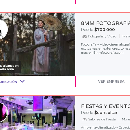
8MM FOTOGRAFI
$700.000
Desde
Fotografía y Video
Malv
Fotografía y video cinematográf
exclusivas en exteriores, tom
mas en 8mmfotografia.com
VER EMPRESA
UBICACIÓN
FIESTAS Y EVENT
$consultar
Desde
Salones de Fiesta
More
Ambiente climatizado - Espacio 