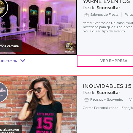
YARNÉ EVENTOS
$consultar
Desde
Salones de Fiesta
Parq
Yarne Eventos es un salón mult
necesario para que tu celebrac
o cualquier tipo de evento.
VER EMPRESA
UBICACIÓN
INOLVIDABLES 15
$consultar
Desde
Regalos y Souvenirs
Vi
Gorras Personalizadas - Espejit