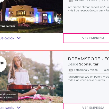
Salones de Fiesta
Cañu
Ambiente climatizado (Frio/ Cal
- Hall de recepción con bar - Par
VER EMPRESA
UBICACIÓN
DREAMSTORE - F
$consultar
Desde
Fotografía y Video
Pale
Nuestro registro en Foto y Vide
todas las veces que quieras!
VER EMPRESA
UBICACIÓN