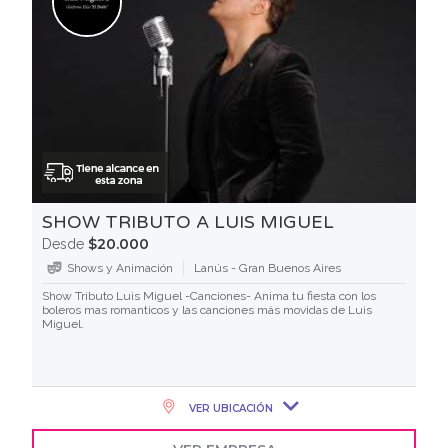
SHOW TRIBUTO A LUIS MIGUEL
$20.000
Desde
Shows y Animación
Lanús - Gran Buenos Aires
Show Tributo Luis Miguel -Canciones- Anima tu fiesta con los
boleros mas romanticos y las canciones más movidas de Luis
Miguel.
VER UBICACIÓN