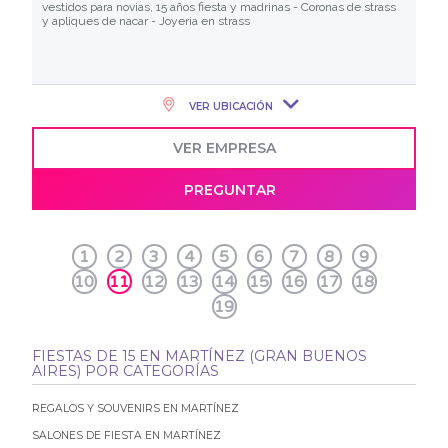
vestidos para novias, 15 años fiesta y madrinas - Coronas de strass
y apliques de nacar - Joyeria en strass
VER UBICACIÓN
VER EMPRESA
PREGUNTAR
1
2
3
4
5
6
7
8
9
10
11
12
13
14
15
16
17
18
19
FIESTAS DE 15 EN MARTÍNEZ (GRAN BUENOS
AIRES) POR CATEGORÍAS
REGALOS Y SOUVENIRS EN MARTÍNEZ
SALONES DE FIESTA EN MARTÍNEZ