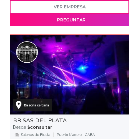
VER EMPRESA
PREGUNTAR
BRISAS DEL PLATA
$consultar
Desde
Salones de Fiesta
Puerto Madero - CABA