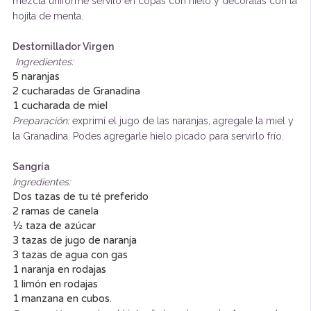
mezcla uniforme servilo en copas con hielo y decoralas con la
hojita de menta.
Destornillador Virgen
Ingredientes:
5 naranjas
2 cucharadas de Granadina
1 cucharada de miel
Preparación:
exprimí el jugo de las naranjas, agregale la miel y
la Granadina. Podes agregarle hielo picado para servirlo frío.
Sangría
Ingredientes:
Dos tazas de tu té preferido
2 ramas de canela
½ taza de azúcar
3 tazas de jugo de naranja
3 tazas de agua con gas
1 naranja en rodajas
1 limón en rodajas
1 manzana en cubos.