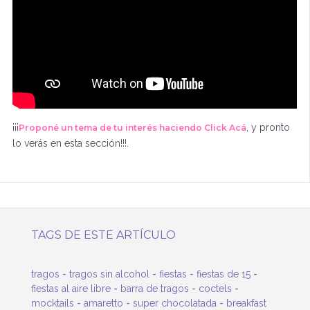
¡¡¡
, y pronto
Proponé un tema de tu interés haciendo Click Acá
lo verás en esta sección!!!.
TAGS DE ESTE ARTÍCULO
-
-
-
-
tragos
tragos sin alcohol
fiestas
fiestas de 15
-
-
-
fiestas al aire libre
barra de tragos
coctels
-
-
-
mocktails
amaretto
super chocolatada
breakfast