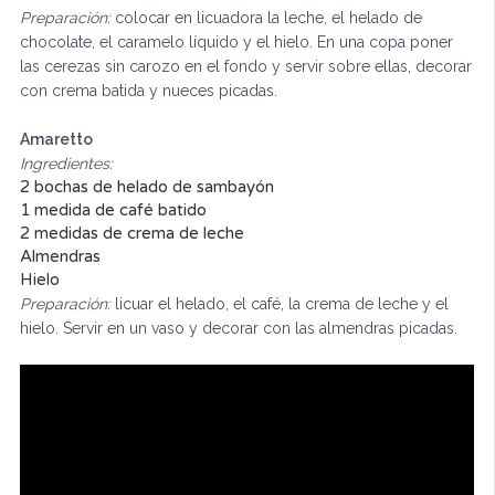
Preparación:
colocar en licuadora la leche, el helado de
chocolate, el caramelo líquido y el hielo. En una copa poner
las cerezas sin carozo en el fondo y servir sobre ellas, decorar
con crema batida y nueces picadas.
Amaretto
Ingredientes:
2 bochas de helado de sambayón
1 medida de café batido
2 medidas de crema de leche
Almendras
Hielo
Preparación:
licuar el helado, el café, la crema de leche y el
hielo. Servir en un vaso y decorar con las almendras picadas.