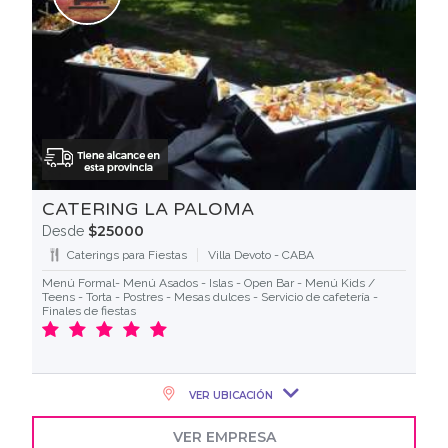
CATERING LA PALOMA
$25000
Desde
Caterings para Fiestas
Villa Devoto - CABA
Menú Formal- Menú Asados - Islas - Open Bar - Menú Kids /
Teens - Torta - Postres - Mesas dulces - Servicio de cafetería -
Finales de fiestas
VER UBICACIÓN
VER EMPRESA