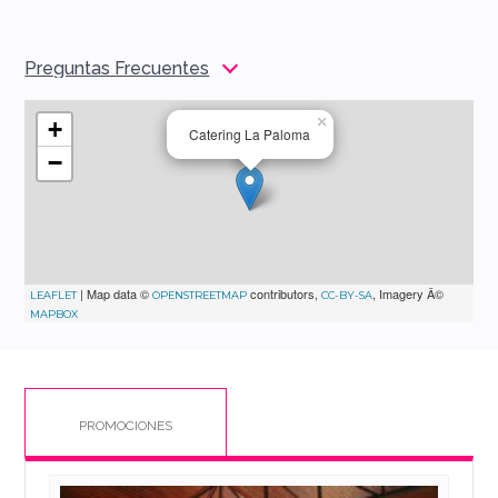
Preguntas Frecuentes
×
+
Catering La Paloma
−
| Map data ©
contributors,
, Imagery Â©
LEAFLET
OPENSTREETMAP
CC-BY-SA
MAPBOX
PROMOCIONES