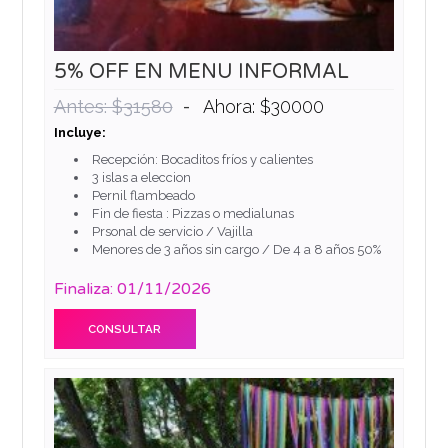
5% OFF EN MENU INFORMAL
-
Antes: $31580
Ahora: $30000
Incluye:
Recepción: Bocaditos fríos y calientes
3 islas a eleccion
Pernil flambeado
Fin de fiesta : Pizzas o medialunas
Prsonal de servicio / Vajilla
Menores de 3 años sin cargo / De 4 a 8 años 50%
Finaliza: 01/11/2026
CONSULTAR