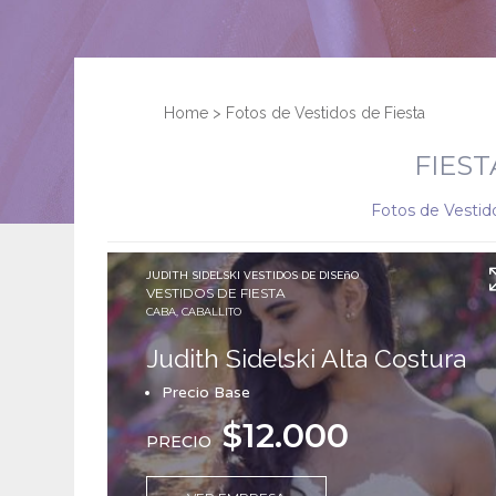
Home
>
Fotos de Vestidos de Fiesta
FIEST
Fotos de Vestid
JUDITH SIDELSKI VESTIDOS DE DISEñO
VESTIDOS DE FIESTA
CABA, CABALLITO
Judith Sidelski Alta Costura
Precio Base
$12.000
PRECIO