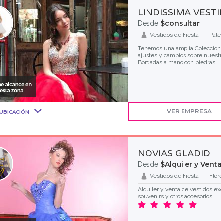
LINDISSIMA VEST
$consultar
Desde
Vestidos de Fiesta
Pal
Tenemos una amplia Coleccion 
ajustes y cambios sobre nuestr
Bordadas a mano con piedras
VER EMPRESA
UBICACIÓN
NOVIAS GLADID
$Alquiler y Vent
Desde
Vestidos de Fiesta
Flor
Alquiler y venta de vestidos exc
souvenirs y otros accesorios.