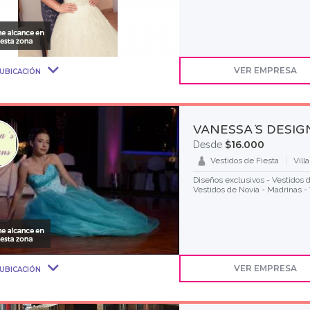
VER EMPRESA
UBICACIÓN
VANESSA´S DESIG
$16.000
Desde
Vestidos de Fiesta
Vill
Diseños exclusivos - Vestidos 
Vestidos de Novia - Madrinas - 
VER EMPRESA
UBICACIÓN