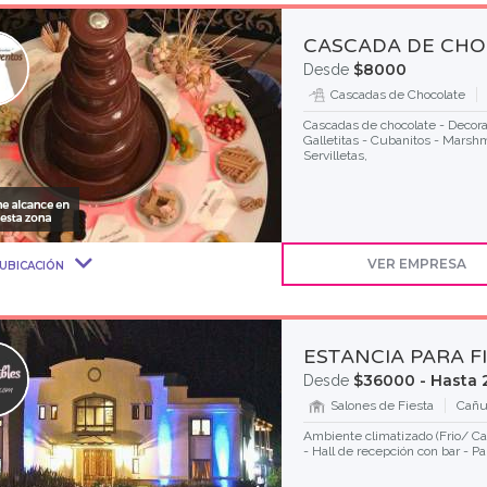
CASCADA DE CHO
$8000
Desde
Cascadas de Chocolate
Cascadas de chocolate - Decora
Galletitas - Cubanitos - Marshm
Servilletas,
VER EMPRESA
UBICACIÓN
ESTANCIA PARA F
$36000 - Hasta 
Desde
Salones de Fiesta
Cañu
Ambiente climatizado (Frio/ Cal
- Hall de recepción con bar - Par