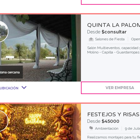
QUINTA LA PALO
$consultar
Desde
Salones de Fiesta
Open
Salón Multieventos, capacidad 5
Molino - Capilla - Guardarropas
VER EMPRESA
UBICACIÓN
FESTEJOS Y RISAS
$45000
Desde
Ambientación
9 de Jul
Realizamos montajes para tu fi