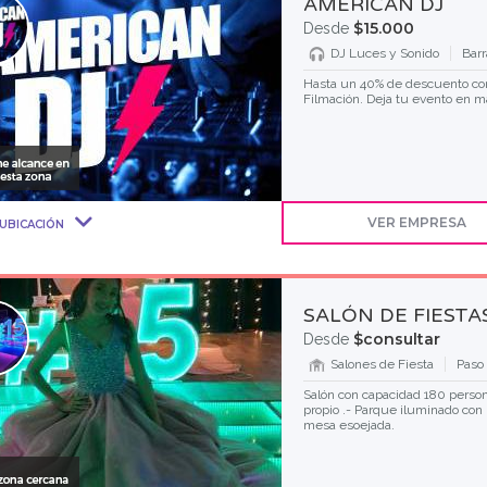
AMERICAN DJ
$15.000
Desde
DJ Luces y Sonido
Bar
Hasta un 40% de descuento cont
Filmación. Deja tu evento en m
VER EMPRESA
UBICACIÓN
SALÓN DE FIEST
$consultar
Desde
Salones de Fiesta
Paso
Salón con capacidad 180 perso
propio .- Parque iluminado con l
mesa esoejada.