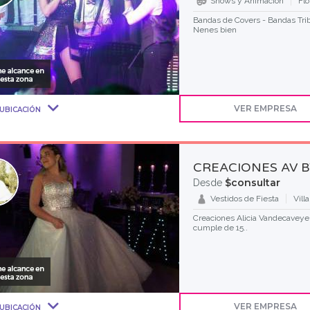
Shows y Animación
Flo
Bandas de Covers - Bandas Tri
Nenes bien
VER EMPRESA
UBICACIÓN
CREACIONES AV B
$consultar
Desde
Vestidos de Fiesta
Vill
Creaciones Alicia Vandecaveye 
cumple de 15..
VER EMPRESA
UBICACIÓN