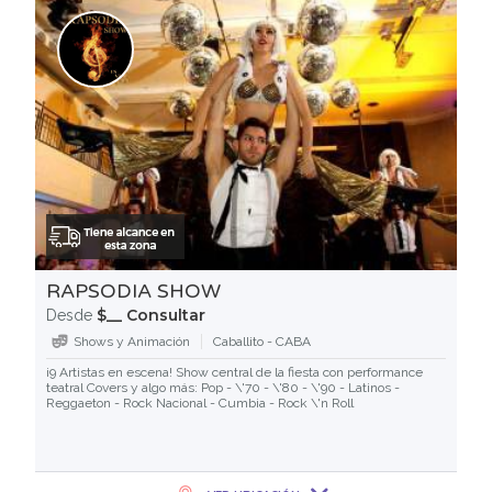
RAPSODIA SHOW
$__ Consultar
Desde
Shows y Animación
Caballito - CABA
¡9 Artistas en escena! Show central de la fiesta con performance
teatral Covers y algo más: Pop - \'70 - \'80 - \'90 - Latinos -
Reggaeton - Rock Nacional - Cumbia - Rock \'n Roll