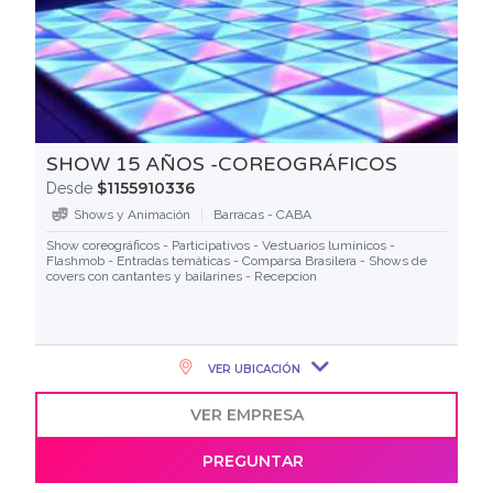
SHOW 15 AÑOS -COREOGRÁFICOS
$1155910336
Desde
Shows y Animación
Barracas - CABA
Show coreográficos - Participativos - Vestuarios lumínicos -
Flashmob - Entradas temáticas - Comparsa Brasilera - Shows de
covers con cantantes y bailarines - Recepcion
VER UBICACIÓN
VER EMPRESA
PREGUNTAR