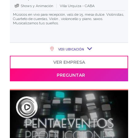
Shows y Animación
Villa Urquiza - CABA
Músicos en vivo para recepción, vals de 15, mesa dulce. Violinistas,
Cuarteto de cuerdas, Violín , violoncello y piano, saxos.
Musicalizamos tus sueños.
VER UBICACIÓN
VER EMPRESA
PREGUNTAR