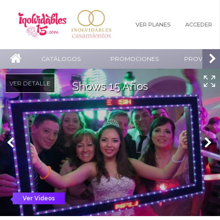
VER PLANES
ACCEDER
CATÁLOGOS
PROMOCIONES
PROVEEDO
VER DETALLE
Shows 15 Años
Ver Videos