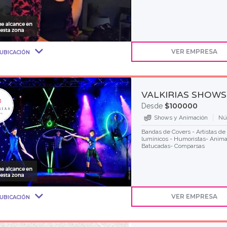
VER EMPRESA
UBICACIÓN
VALKIRIAS SHOWS
$100000
Desde
Shows y Animación
Nú
Bandas de Covers - Artistas de 
lumínicos - Humoristas- Anima
Batucadas- Comparsas
VER EMPRESA
UBICACIÓN