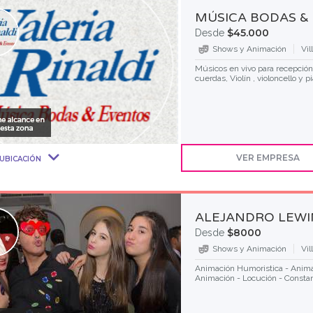
MÚSICA BODAS &
$45.000
Desde
Shows y Animación
Vil
Músicos en vivo para recepción,
cuerdas, Violín , violoncello y
VER EMPRESA
UBICACIÓN
ALEJANDRO LEWI
$8000
Desde
Shows y Animación
Vil
Animación Humoristica - Animac
Animación - Locución - Constant