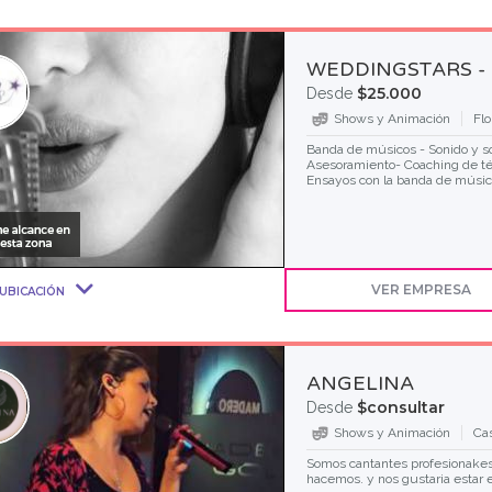
WEDDINGSTARS -
$25.000
Desde
Shows y Animación
Fl
Banda de músicos - Sonido y so
Asesoramiento- Coaching de téc
Ensayos con la banda de músi
VER EMPRESA
UBICACIÓN
ANGELINA
$consultar
Desde
Shows y Animación
Ca
Somos cantantes profesionakes
hacemos. y nos gustaria estar 