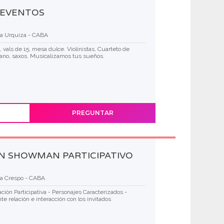
 EVENTOS
la Urquiza - CABA
 vals de 15, mesa dulce. Violinistas, Cuarteto de
 piano, saxos. Musicalizamos tus sueños.
PREGUNTAR
N SHOWMAN PARTICIPATIVO
la Crespo - CABA
ión Participativa - Personajes Caracterizados -
e relación e interacción con los invitados