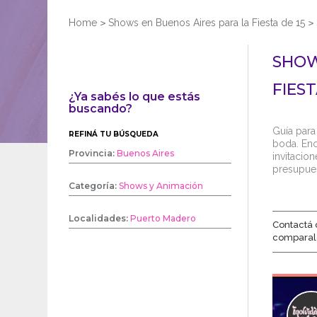
Home
>
Shows en Buenos Aires para la Fiesta de 15
>
SHOW
FIEST
¿Ya sabés lo que estás
buscando?
Guía para
REFINÁ TU BÚSQUEDA
boda. Enco
Provincia:
Buenos Aires
invitacio
presupues
Categoría:
Shows y Animación
Localidades:
Puerto Madero
Contactá 
comparal