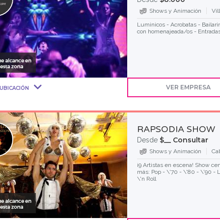
Shows y Animación
Vil
Luminicos - Acrobatas - Bailar
con homenajeada/os - Entradas
VER EMPRESA
UBICACIÓN
RAPSODIA SHOW
$__ Consultar
Desde
Shows y Animación
Cab
¡9 Artistas en escena! Show cen
más: Pop - \'70 - \'80 - \'90 -
\'n Roll