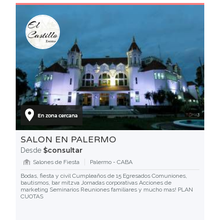
SALON EN PALERMO
$consultar
Desde
Salones de Fiesta
Palermo - CABA
Bodas, fiesta y civil Cumpleaños de 15 Egresados Comuniones,
bautismos, bar mitzva Jornadas corporativas Acciones de
marketing Seminarios Reuniones familiares y mucho mas! PLAN
CUOTAS