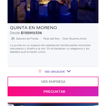
QUINTA EN MORENO
$1155910336
Desde
Salones de Fiesta
Paso del Rey - Gran Buenos Aires
La quinta es un espacio de celebración donde podrán encontrar
naturaleza y diseño a la vez. En él destacan su elegancia y los
detalles que lo hacen único,
VER UBICACIÓN
VER EMPRESA
PREGUNTAR