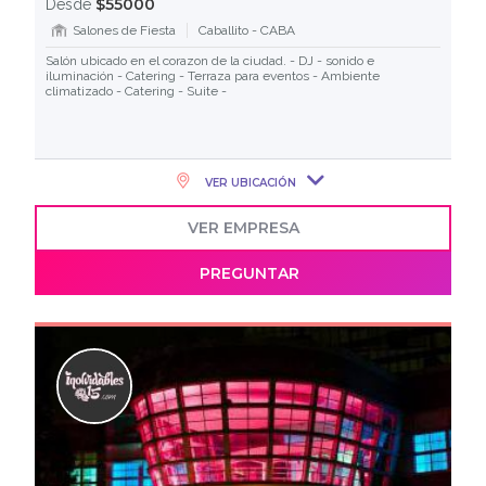
$55000
Desde
Salones de Fiesta
Caballito - CABA
Salón ubicado en el corazon de la ciudad. - DJ - sonido e
iluminación - Catering - Terraza para eventos - Ambiente
climatizado - Catering - Suite -
VER UBICACIÓN
VER EMPRESA
PREGUNTAR