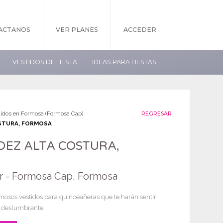
ACTANOS
VER PLANES
ACCEDER
VESTIDOS DE FIESTA
IDEAS PARA FIESTAS
tidos en Formosa (Formosa Cap)
REGRESAR
STURA, FORMOSA
DEZ ALTA COSTURA,
r - Formosa Cap, Formosa
osos vestidos para quinceañeras que te harán sentir
y deslumbrante.