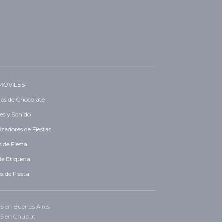
MOVILES
as de Chocolate
es y Sonido
zadores de Fiestas
 de Fiesta
de Etiqueta
s de Fiesta
 15 en Buenos Aires
 15 en Chubut