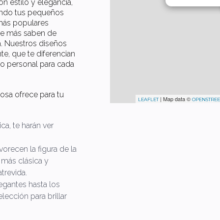
n estilo y elegancia,
iendo tus pequeños
más populares
que más saben de
a. Nuestros diseños
e, que te diferencian
lo personal para cada
osa ofrece para tu
| Map data ©
LEAFLET
OPENSTRE
ica, te harán ver
orecen la figura de la
 más clásica y
trevida.
legantes hasta los
lección para brillar