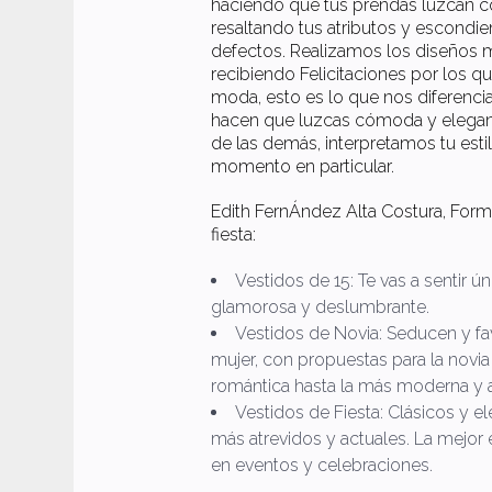
haciendo que tus prendas luzcan co
resaltando tus atributos y escond
defectos. Realizamos los diseños 
recibiendo Felicitaciones por los 
moda, esto es lo que nos diferenci
hacen que luzcas cómoda y elegant
de las demás, interpretamos tu esti
momento en particular.
Edith FernÁndez Alta Costura, Form
fiesta:
Vestidos de 15: Te vas a sentir ún
glamorosa y deslumbrante.
Vestidos de Novia: Seducen y fav
mujer, con propuestas para la novia
romántica hasta la más moderna y a
Vestidos de Fiesta: Clásicos y e
más atrevidos y actuales. La mejor e
en eventos y celebraciones.