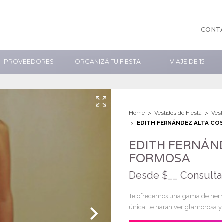
CONT
PROVEEDORES
ORGANIZÁ TU FIESTA
VIAJE DE 15
Home
Vestidos de Fiesta
Ves
EDITH FERNÁNDEZ ALTA CO
EDITH FERNÁN
FORMOSA
Desde $__ Consulta
Te ofrecemos una gama de herm
única, te harán ver glamorosa 