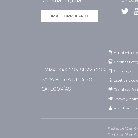
ENCON
NUESTRO EQUIPO
IR AL FORMULARIO
Ambientació
Cabinas Fotog
EMPRESAS CON SERVICIOS
Caterings par
PARA FIESTA DE 15 POR
Estetica y cu
CATEGORÍAS
Regalos y Sou
Shows y Ani
Vestidos de Fi
Fiestas de 15 en 
Fiestas de 15 en 