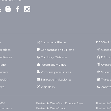
TRANOS EN
n
Autos para Fiestas
BARRAS 
raficas
Caricaturas en tu Fiesta
Cascad
a Fiestas
Cotillón y Disfraces
DJ Luc
idado
Fotografía y Video
Organi
venirs
Remeras para Fiestas
Salones
mación
Tarjetas e Invitaciones
Trajes 
esta
Viaje de 15
Zapato
CABA
Fiestas de 15 en Gran Buenos Aires
Fiestas de
Catamarca
Fiestas de 15 en Chaco
Fiestas de