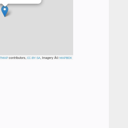
contributors,
, Imagery Â©
ETMAP
CC-BY-SA
MAPBOX