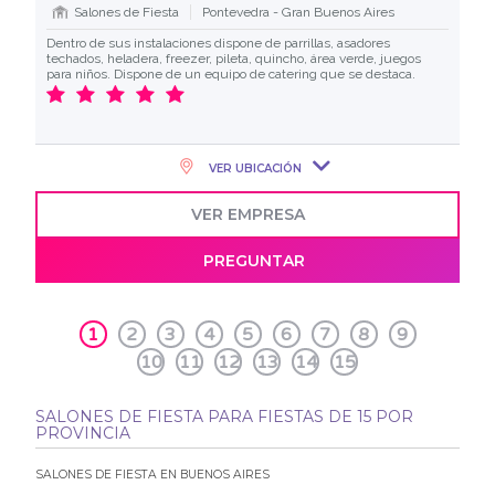
Salones de Fiesta
Pontevedra - Gran Buenos Aires
Dentro de sus instalaciones dispone de parrillas, asadores
techados, heladera, freezer, pileta, quincho, área verde, juegos
para niños. Dispone de un equipo de catering que se destaca.
VER UBICACIÓN
VER EMPRESA
PREGUNTAR
1
2
3
4
5
6
7
8
9
10
11
12
13
14
15
SALONES DE FIESTA PARA FIESTAS DE 15 POR
PROVINCIA
SALONES DE FIESTA EN BUENOS AIRES