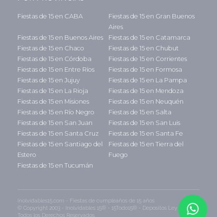
Fiestas de 15 en CABA
Fiestas de 15 en Gran Buenos
Aires
Fiestas de 15 en Buenos Aires
Fiestas de 15 en Catamarca
Fiestas de 15 en Chaco
Fiestas de 15 en Chubut
Fiestas de 15 en Córdoba
Fiestas de 15 en Corrientes
Fiestas de 15 en Entre Ríos
Fiestas de 15 en Formosa
Fiestas de 15 en Jujuy
Fiestas de 15 en La Pampa
Fiestas de 15 en La Rioja
Fiestas de 15 en Mendoza
Fiestas de 15 en Misiones
Fiestas de 15 en Neuquén
Fiestas de 15 en Río Negro
Fiestas de 15 en Salta
Fiestas de 15 en San Juan
Fiestas de 15 en San Luis
Fiestas de 15 en Santa Cruz
Fiestas de 15 en Santa Fe
Fiestas de 15 en Santiago del
Fiestas de 15 en Tierra del
Estero
Fuego
Fiestas de 15 en Tucumán
Inolvidables15.com - Fiestas de cumpleaños de 15 años
© Copyright 2003 - Inolvidables 15® - 15Todo15® - Depositos Ley 11.723 -
Todos los Derechos Reservados.