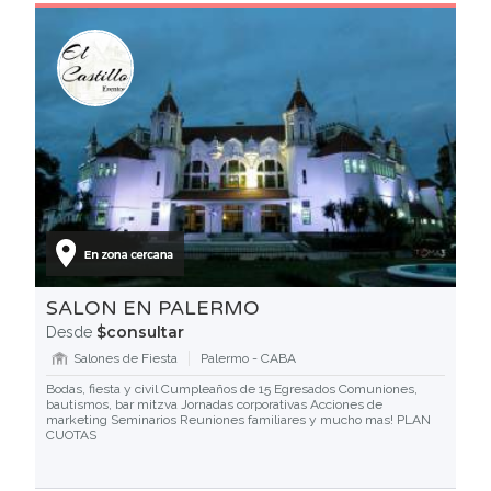
SALON EN PALERMO
$consultar
Desde
Salones de Fiesta
Palermo - CABA
Bodas, fiesta y civil Cumpleaños de 15 Egresados Comuniones,
bautismos, bar mitzva Jornadas corporativas Acciones de
marketing Seminarios Reuniones familiares y mucho mas! PLAN
CUOTAS