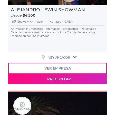
ALEJANDRO LEWIN SHOWMAN
$4.500
Desde
Shows y Animación
Almagro - CABA
Animación Humoristica - Animación Participativa - Personajes
Caracterizados - Animación - Locución - Constante relación e
interacción con los invitados
VER UBICACIÓN
VER EMPRESA
PREGUNTAR