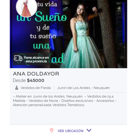
ANA DOLDAYOR
$45000
Desde
Vestidos de Fiesta
Junin de Los Andes - Neuquén
~ Atelier en Junin de los Andes, Neuquén. ~ Vestidos de 15 a
Medida - Vestidos de Novia - Diseños exclusivos - Accesorios -
Atención personalizada Vestidos Temáticos.
VER UBICACIÓN