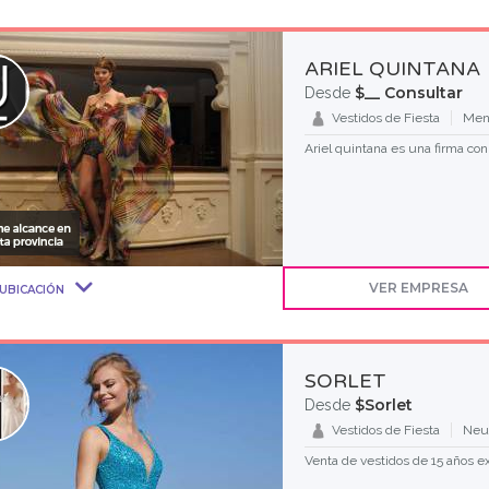
ARIEL QUINTANA
$__ Consultar
Desde
Vestidos de Fiesta
Men
Ariel quintana es una firma con
VER EMPRESA
UBICACIÓN
SORLET
$Sorlet
Desde
Vestidos de Fiesta
Neu
Venta de vestidos de 15 años ex