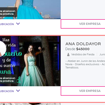
VER EMPRESA
UBICACIÓN
ANA DOLDAYOR
$45000
Desde
Vestidos de Fiesta
Jun
~ Atelier en Junin de los Ande
Novia - Diseños exclusivos - A
Temáticos.
VER EMPRESA
UBICACIÓN