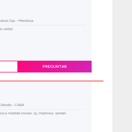
doza Cap - Mendoza
tu estilo
PREGUNTAR
a Devoto - CABA
os a medida (novias, 15, madrinas, soiree)