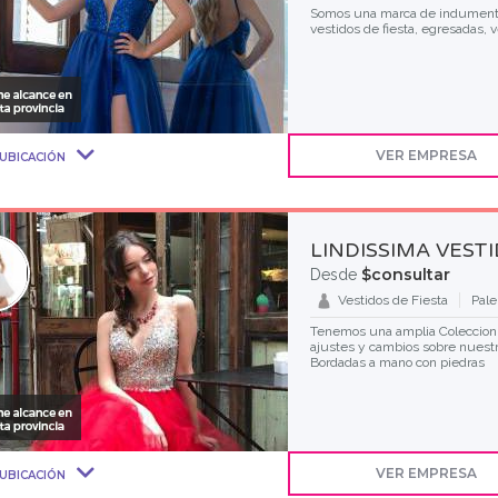
Somos una marca de indumentar
vestidos de fiesta, egresadas, 
VER EMPRESA
UBICACIÓN
LINDISSIMA VEST
$consultar
Desde
Vestidos de Fiesta
Pal
Tenemos una amplia Coleccion 
ajustes y cambios sobre nuestr
Bordadas a mano con piedras
VER EMPRESA
UBICACIÓN