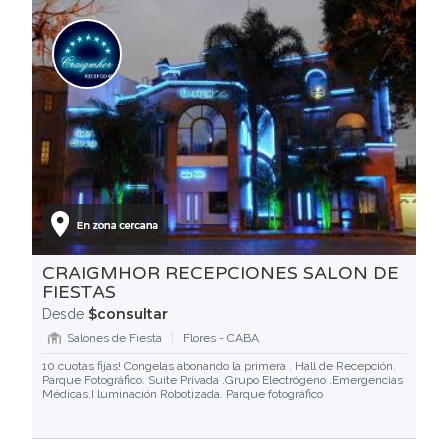
CRAIGMHOR RECEPCIONES SALON DE
FIESTAS
$consultar
Desde
Salones de Fiesta
Flores - CABA
10 cuotas fijas! Congelas abonando la primera . Hall de Recepción.
Parque Fotográfico. Suite Privada .Grupo Electrógeno .Emergencias
Médicas.I luminación Robotizada. Parque fotográfico