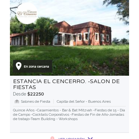
ESTANCIA EL CENCERRO. -SALON DE
FIESTAS
$22250
Desde
Salones de Fiesta
Capilla del Señor - Buenos Aires
Quince Años -Casamientos - Bar & Bat Mitzvah -Fiestas de 15 - Día
de Campo -Cocktails Corporativos -Fiestas de Fin de Año-Jornadas
de trabajo-Team Building - Workshops