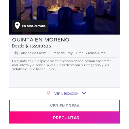
QUINTA EN MORENO
$1155910336
Desde
Salones de Fiesta
Paso del Rey - Gran Buenos Aires
La quinta es un espacio de celebración donde podrán encontrar
naturaleza y diseño a la vez. En él destacan su elegancia y los
detalles que lo hacen único,
VER UBICACIÓN
VER EMPRESA
PREGUNTAR