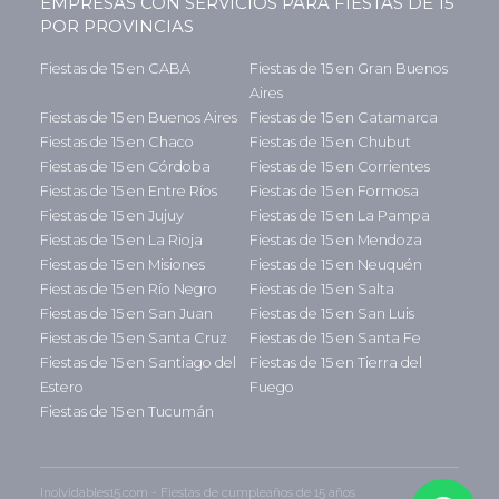
EMPRESAS CON SERVICIOS PARA FIESTAS DE 15
POR PROVINCIAS
Fiestas de 15 en CABA
Fiestas de 15 en Gran Buenos
Aires
Fiestas de 15 en Buenos Aires
Fiestas de 15 en Catamarca
Fiestas de 15 en Chaco
Fiestas de 15 en Chubut
Fiestas de 15 en Córdoba
Fiestas de 15 en Corrientes
Fiestas de 15 en Entre Ríos
Fiestas de 15 en Formosa
Fiestas de 15 en Jujuy
Fiestas de 15 en La Pampa
Fiestas de 15 en La Rioja
Fiestas de 15 en Mendoza
Fiestas de 15 en Misiones
Fiestas de 15 en Neuquén
Fiestas de 15 en Río Negro
Fiestas de 15 en Salta
Fiestas de 15 en San Juan
Fiestas de 15 en San Luis
Fiestas de 15 en Santa Cruz
Fiestas de 15 en Santa Fe
Fiestas de 15 en Santiago del
Fiestas de 15 en Tierra del
Estero
Fuego
Fiestas de 15 en Tucumán
Inolvidables15.com - Fiestas de cumpleaños de 15 años