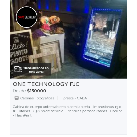
ONE TECHNOLOGY FJC
$150000
Desde
Cabinas Fotograficas
Floresta - CABA
Cabina de cuerpo entero abierta o semi abierta - Impresiones 13 x
18 iliitadas- 2,30 hs de servicio - Plantillas personalizadas - Cotillón
- HashPrint