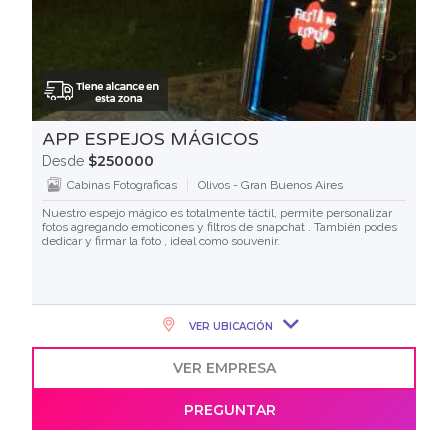
APP ESPEJOS MÁGICOS
$250000
Desde
Cabinas Fotograficas
Olivos - Gran Buenos Aires
Nuestro espejo mágico es totalmente táctil, permite personalizar
fotos agregando emoticones y filtros de snapchat . También podes
dedicar y firmar la foto , ideal como souvenir.
VER UBICACIÓN
VER EMPRESA
PREGUNTAR