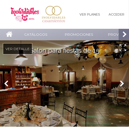
VER PLANES
ACCEDER
CATÁLOGOS
PROMOCIONES
PROVEEDO
VER DETALLE
Salon para fiestas de 15