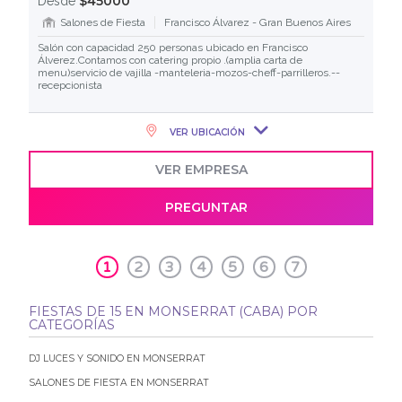
$45000
Desde
Salones de Fiesta
Francisco Álvarez - Gran Buenos Aires
Salón con capacidad 250 personas ubicado en Francisco
Álverez.Contamos con catering propio .(amplia carta de
menu)servicio de vajilla -manteleria-mozos-cheff-parrilleros.--
recepcionista
VER UBICACIÓN
VER EMPRESA
PREGUNTAR
1
2
3
4
5
6
7
FIESTAS DE 15 EN MONSERRAT (CABA) POR
CATEGORÍAS
DJ LUCES Y SONIDO EN MONSERRAT
SALONES DE FIESTA EN MONSERRAT