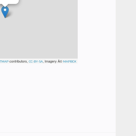
contributors,
, Imagery Â©
ETMAP
CC-BY-SA
MAPBOX