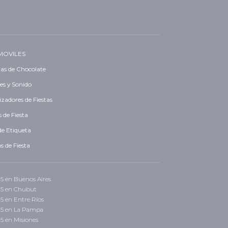
MOVILES
as de Chocolate
es y Sonido
zadores de Fiestas
 de Fiesta
de Etiqueta
s de Fiesta
 15 en Buenos Aires
 15 en Chubut
15 en Entre Ríos
 15 en La Pampa
15 en Misiones