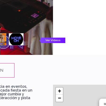
Ver Videos
ÓN
ia en eventos,
cada fiesta en un
+
ejor cumbia y
−
teracción y pista
M