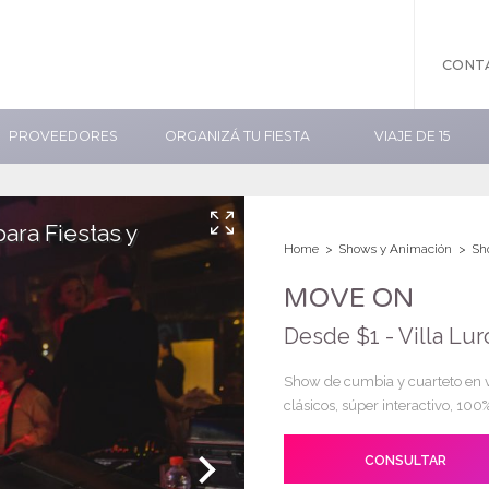
CONT
PROVEEDORES
ORGANIZÁ TU FIESTA
VIAJE DE 15
ara Fiestas y
Home
Shows y Animación
Sh
MOVE ON
Desde $1 - Villa Lu
Show de cumbia y cuarteto en v
clásicos, súper interactivo, 100%
CONSULTAR