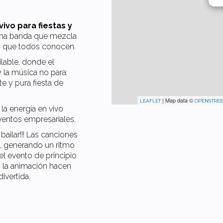
ivo para fiestas y
na banda que mezcla
os que todos conocen.
lable, donde el
y la música no para:
 y pura fiesta de
| Map data ©
LEAFLET
OPENSTRE
la energía en vivo
entos empresariales.
ailar!!! Las canciones
, generando un ritmo
el evento de principio
 y la animación hacen
ivertida.