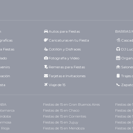
n
Autos para Fiestas
BARRAS 
raficas
Caricaturas en tu Fiesta
Cascad
a Fiestas
Cotillón y Disfraces
DJ Luc
idado
Fotografía y Video
Organi
venirs
Remeras para Fiestas
Salones
mación
Tarjetas e Invitaciones
Trajes 
esta
Viaje de 15
Zapato
CABA
Fiestas de 15 en Gran Buenos Aires
Fiestas de
Catamarca
Fiestas de 15 en Chaco
Fiestas de
Córdoba
Fiestas de 15 en Corrientes
Fiestas de 
Formosa
Fiestas de 15 en Jujuy
Fiestas de
a Rioja
Fiestas de 15 en Mendoza
Fiestas de 