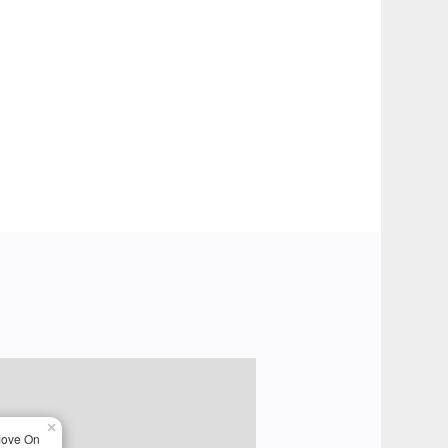
×
ove On