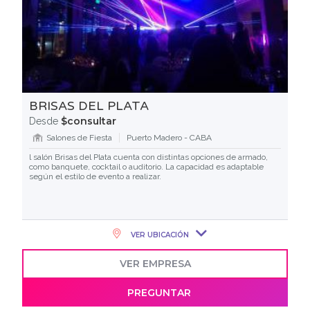
BRISAS DEL PLATA
$consultar
Desde
Salones de Fiesta
Puerto Madero - CABA
l salón Brisas del Plata cuenta con distintas opciones de armado,
como banquete, cocktail o auditorio. La capacidad es adaptable
según el estilo de evento a realizar.
VER UBICACIÓN
VER EMPRESA
PREGUNTAR