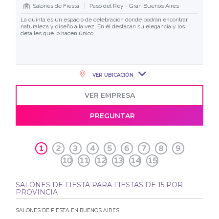
Salones de Fiesta
Paso del Rey - Gran Buenos Aires
La quinta es un espacio de celebración donde podrán encontrar
naturaleza y diseño a la vez. En él destacan su elegancia y los
detalles que lo hacen único,
VER UBICACIÓN
VER EMPRESA
PREGUNTAR
1
2
3
4
5
6
7
8
9
10
11
12
13
14
15
SALONES DE FIESTA PARA FIESTAS DE 15 POR
PROVINCIA
SALONES DE FIESTA EN BUENOS AIRES