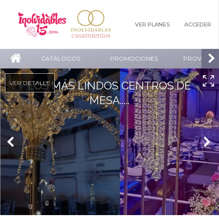
VER PLANES
ACCEDER
CATÁLOGOS
PROMOCIONES
PROVEEDO
VER DETALLE
LOS MÁS LINDOS CENTROS DE
MESA.....