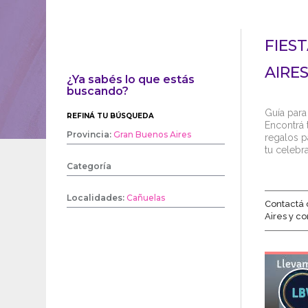
FIES
AIRE
¿Ya sabés lo que estás
buscando?
Guía para
REFINÁ TU BÚSQUEDA
Encontrá t
Provincia:
Gran Buenos Aires
regalos p
tu celebr
Categoría
Localidades:
Cañuelas
Contactá 
Aires y c