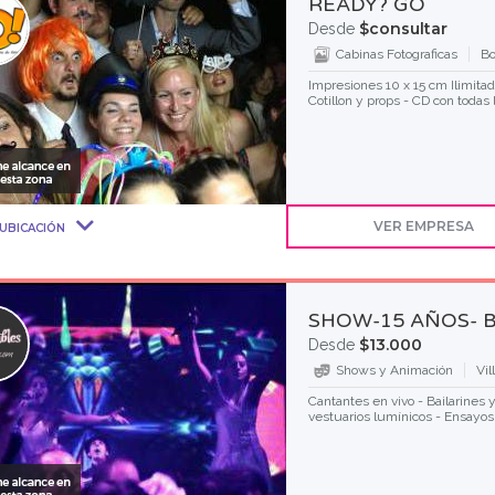
READY? GO
$consultar
Desde
Cabinas Fotograficas
Bo
Impresiones 10 x 15 cm Ilimitad
Cotillon y props - CD con todas l
VER EMPRESA
UBICACIÓN
SHOW-15 AÑOS- 
$13.000
Desde
Shows y Animación
Vil
Cantantes en vivo - Bailarines
vestuarios lumínicos - Ensayos 