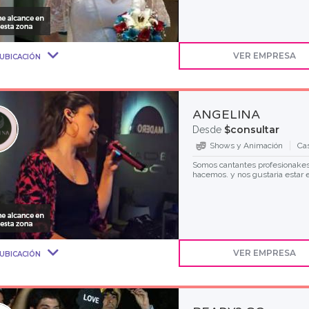
VER EMPRESA
UBICACIÓN
ANGELINA
$consultar
Desde
Shows y Animación
Ca
Somos cantantes profesionakes
hacemos. y nos gustaria estar 
VER EMPRESA
UBICACIÓN