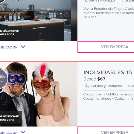
BARRAS MOVILES
Villa Ba
Vivi la Experiencia Tragos Clasi
evento Traslado de todo lo necesa
bebidas
VER EMPRESA
UBICACIÓN
INOLVIDABLES 15
$67
Desde
Cotillón y Disfraces
Vil
Cotillón Led - Cotillón Temático 
Cotillón luminoso - Cotillón infan
VER EMPRESA
UBICACIÓN